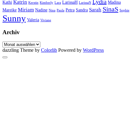
Lydia
Katrin
Kathi
LarissaH
Madina
Kerstin
Kimberly
Lara
LarissaN
SinaS
Miriam
Sarah
Mareike
Nadine
Petra
Sandra
Nina
Paula
Sophie
Sunny
Valeria
Viviane
Archiv
Archiv
dazzling Theme by
Colorlib
Powered by
WordPress