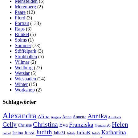
Mensfelden
(5)
Merenberg
(2)
Paare
(12)
Pferd
(3)
Portrait
(133)
Raps
(3)
Runkel
(5)
Solms
(1)
Sommer
(73)
Stöffelpark
(3)
Strohballen
(5)
Villmar
(2)
Weilburg
(27)
Wetzlar
(5)
Wiesbaden
(14)
Winter
(15)
Workshop
(2)
Schlagwörter
Alexandra
Annika
Alina
Anna
Annette
Angela
AnnikaG
Christina
Helen
Celly
Franziska
Eva
Chrissie
FranziskaG
Judith
Katharina
Jessi
JuliaK
Janina
Julia31
Isabel
Juliab
JuliaS