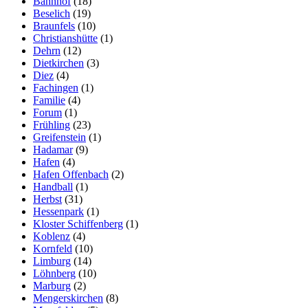
Bahnhof
(18)
Beselich
(19)
Braunfels
(10)
Christianshütte
(1)
Dehrn
(12)
Dietkirchen
(3)
Diez
(4)
Fachingen
(1)
Familie
(4)
Forum
(1)
Frühling
(23)
Greifenstein
(1)
Hadamar
(9)
Hafen
(4)
Hafen Offenbach
(2)
Handball
(1)
Herbst
(31)
Hessenpark
(1)
Kloster Schiffenberg
(1)
Koblenz
(4)
Kornfeld
(10)
Limburg
(14)
Löhnberg
(10)
Marburg
(2)
Mengerskirchen
(8)