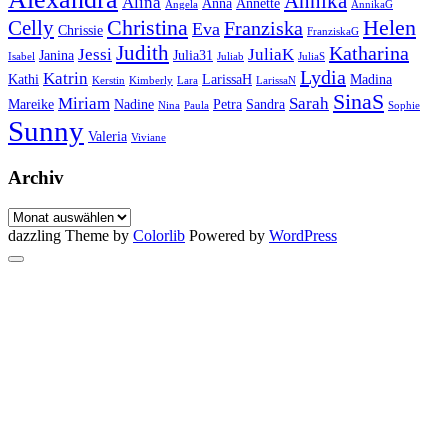
Annika
Alina
Anna
Annette
Angela
AnnikaG
Christina
Helen
Celly
Franziska
Eva
Chrissie
FranziskaG
Judith
Katharina
Jessi
JuliaK
Janina
Julia31
Isabel
Juliab
JuliaS
Lydia
Katrin
Kathi
LarissaH
Madina
Kerstin
Kimberly
Lara
LarissaN
SinaS
Miriam
Sarah
Mareike
Nadine
Petra
Sandra
Nina
Paula
Sophie
Sunny
Valeria
Viviane
Archiv
Archiv
dazzling Theme by
Colorlib
Powered by
WordPress