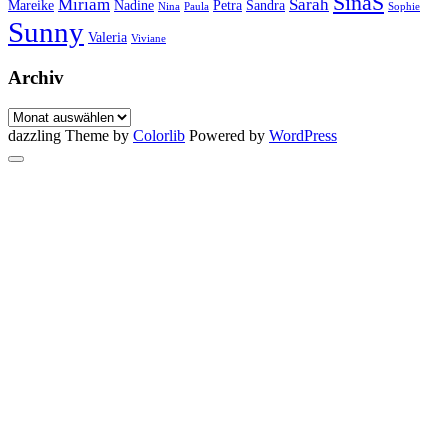
SinaS
Miriam
Sarah
Mareike
Nadine
Petra
Sandra
Nina
Paula
Sophie
Sunny
Valeria
Viviane
Archiv
Archiv
dazzling Theme by
Colorlib
Powered by
WordPress