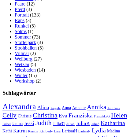
Paare
(12)
Pferd
(3)
Portrait
(133)
Raps
(3)
Runkel
(5)
Solms
(1)
Sommer
(73)
Stöffelpark
(3)
Strohballen
(5)
Villmar
(2)
Weilburg
(27)
Wetzlar
(5)
Wiesbaden
(14)
Winter
(15)
Workshop
(2)
Schlagwörter
Alexandra
Annika
Alina
Anna
Annette
Angela
AnnikaG
Christina
Helen
Celly
Franziska
Eva
Chrissie
FranziskaG
Judith
Katharina
Jessi
JuliaK
Janina
Julia31
Isabel
Juliab
JuliaS
Lydia
Katrin
Kathi
LarissaH
Madina
Kerstin
Kimberly
Lara
LarissaN