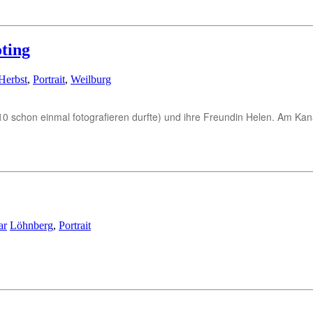
oting
Herbst
,
Portrait
,
Weilburg
2010 schon einmal fotografieren durfte) und ihre Freundin Helen. Am K
ar
Löhnberg
,
Portrait