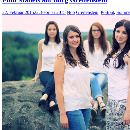
Fünf Mädels auf Burg Greifenstein
22. Februar 2015
22. Februar 2015
Nob
Greifenstein
,
Portrait
,
Somme