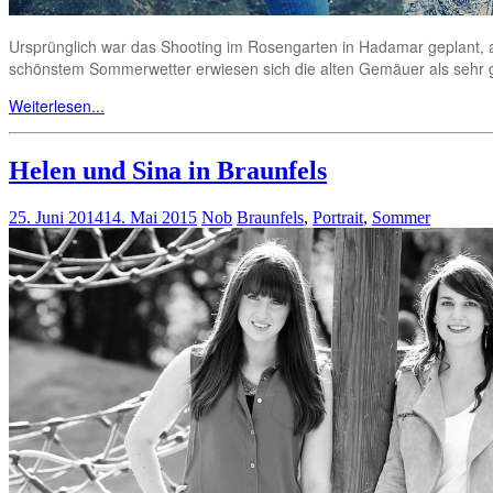
Ursprünglich war das Shooting im Rosengarten in Hadamar geplant, abe
schönstem Sommerwetter erwiesen sich die alten Gemäuer als sehr g
Weiterlesen...
Helen und Sina in Braunfels
25. Juni 2014
14. Mai 2015
Nob
Braunfels
,
Portrait
,
Sommer