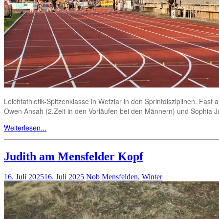
Leichtathletik-Spitzenklasse in Wetzlar in den Sprintdisziplinen. Fas
Owen Ansah (2.Zeit in den Vorläufen bei den Männern) und Sophia Ju
Weiterlesen...
Judith am Mensfelder Kopf
16. Juli 2025
16. Juli 2025
Nob
Mensfelden
,
Winter