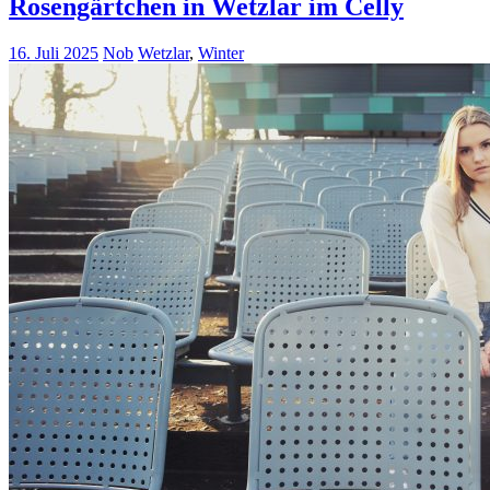
Rosengärtchen in Wetzlar im Celly
16. Juli 2025
Nob
Wetzlar
,
Winter