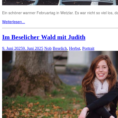
Ein schöner warmer Februartag in Wetzlar. Es war nicht so viel los, 
Weiterlesen...
Im Beselicher Wald mit Judith
9. Juni 2025
9. Juni 2025
Nob
Beselich
,
Herbst
,
Portrait