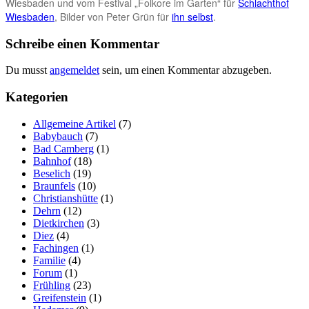
Wiesbaden und vom Festival „Folkore im Garten“ für
Schlachthof
Wiesbaden
, Bilder von Peter Grün für
ihn selbst
.
Schreibe einen Kommentar
Du musst
angemeldet
sein, um einen Kommentar abzugeben.
Kategorien
Allgemeine Artikel
(7)
Babybauch
(7)
Bad Camberg
(1)
Bahnhof
(18)
Beselich
(19)
Braunfels
(10)
Christianshütte
(1)
Dehrn
(12)
Dietkirchen
(3)
Diez
(4)
Fachingen
(1)
Familie
(4)
Forum
(1)
Frühling
(23)
Greifenstein
(1)