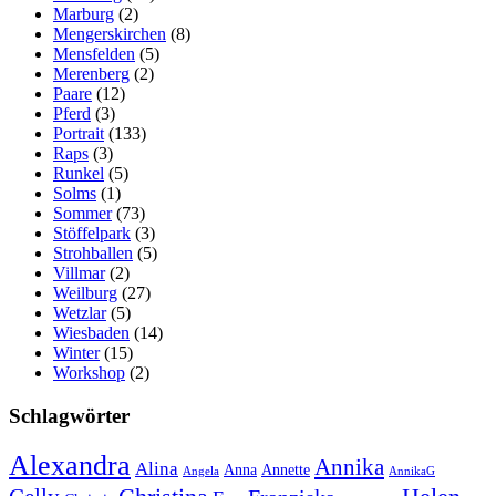
Marburg
(2)
Mengerskirchen
(8)
Mensfelden
(5)
Merenberg
(2)
Paare
(12)
Pferd
(3)
Portrait
(133)
Raps
(3)
Runkel
(5)
Solms
(1)
Sommer
(73)
Stöffelpark
(3)
Strohballen
(5)
Villmar
(2)
Weilburg
(27)
Wetzlar
(5)
Wiesbaden
(14)
Winter
(15)
Workshop
(2)
Schlagwörter
Alexandra
Annika
Alina
Anna
Annette
Angela
AnnikaG