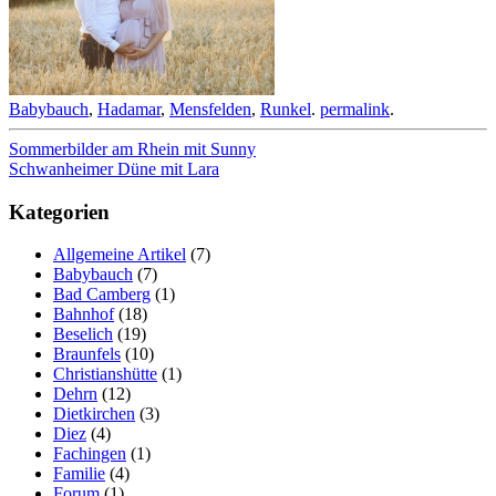
Babybauch
,
Hadamar
,
Mensfelden
,
Runkel
.
permalink
.
Beitragsnavigation
Sommerbilder am Rhein mit Sunny
Schwanheimer Düne mit Lara
Kategorien
Allgemeine Artikel
(7)
Babybauch
(7)
Bad Camberg
(1)
Bahnhof
(18)
Beselich
(19)
Braunfels
(10)
Christianshütte
(1)
Dehrn
(12)
Dietkirchen
(3)
Diez
(4)
Fachingen
(1)
Familie
(4)
Forum
(1)