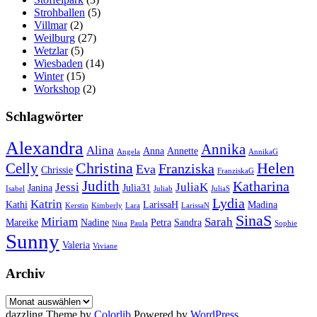
Strohballen
(5)
Villmar
(2)
Weilburg
(27)
Wetzlar
(5)
Wiesbaden
(14)
Winter
(15)
Workshop
(2)
Schlagwörter
Alexandra
Annika
Alina
Anna
Annette
Angela
AnnikaG
Christina
Helen
Celly
Franziska
Eva
Chrissie
FranziskaG
Judith
Katharina
Jessi
JuliaK
Janina
Julia31
Isabel
Juliab
JuliaS
Lydia
Katrin
Kathi
LarissaH
Madina
Kerstin
Kimberly
Lara
LarissaN
SinaS
Miriam
Sarah
Mareike
Nadine
Petra
Sandra
Nina
Paula
Sophie
Sunny
Valeria
Viviane
Archiv
Archiv
dazzling Theme by
Colorlib
Powered by
WordPress